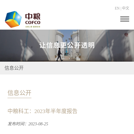
EN
|
中文
T
o
g
g
l
e
n
a
v
i
信息公开
g
a
t
i
o
信息公开
n
中粮科工：2023年半年度报告
发布时间：2023-08-25