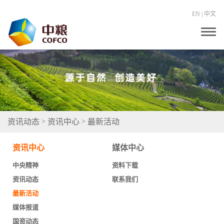
EN
|
中文
T
o
g
g
l
e
n
a
v
i
g
资讯动态
资讯中心
最新活动
>
>
a
t
i
资讯中心
媒体中心
o
n
中央精神
资料下载
资讯动态
联系我们
最新活动
媒体报道
国资动态