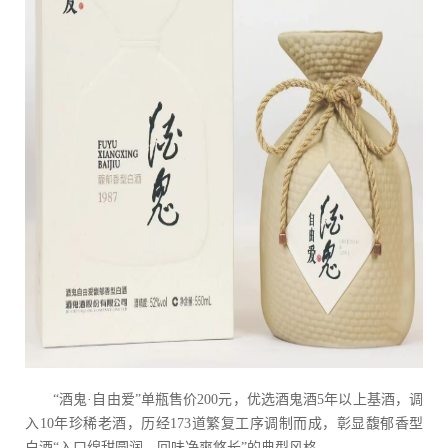
“酒鬼·自由爱”单瓶售价200元，优选酒鬼酒5年以上基酒，调
入10年珍稀老酒，历经173道繁复工序调制而成，彰显馥郁香型
白酒“入口绵甜圆润，回味净爽悠长”的典型风格。