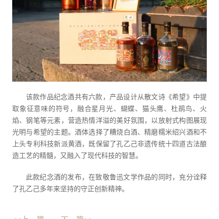
该款作品纪念酒共有六款，产品设计从散文诗《希望》中提
取象征意味的符号，融合星月光、蝴蝶、猫头鹰、杜鹃鸟、火
焰、钢笔等元素，营造热情洋溢的美好氛围，以放射式构图展现
光明与希望的主题。酒体选择了糟烧白酒、精磨糯米绍兴酒和不
上头专利科技新派黄酒，既保留了孔乙己非遗传统十四道古法酿
造工艺的精髓，又融入了现代科技的智慧。
此款纪念酒的发布，在致敬鲁迅文学作品的同时，充分诠释
了孔乙己多年来坚持的守正创新精神。