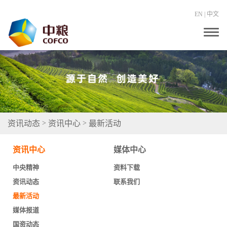
EN
|
中文
T
o
g
g
l
e
n
a
v
i
g
资讯动态
资讯中心
最新活动
>
>
a
t
i
资讯中心
媒体中心
o
n
中央精神
资料下载
资讯动态
联系我们
最新活动
媒体报道
国资动态