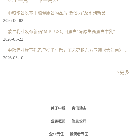
<<上一篇
下一篇>>
中粮粮谷发布中粮健康谷物品牌“新谷力”及系列新品
2026-06-02
蒙牛乳业发布新品“M-PLUS每日蛋白15g原生高蛋白牛乳”
2026-05-22
中粮酒业旗下孔乙己携千年酿造工艺亮相东方卫视《大江南》纪录片
2026-03-10
>更多
关于中粮
资讯动态
业务概览
信息公开
企业责任
投资者专区