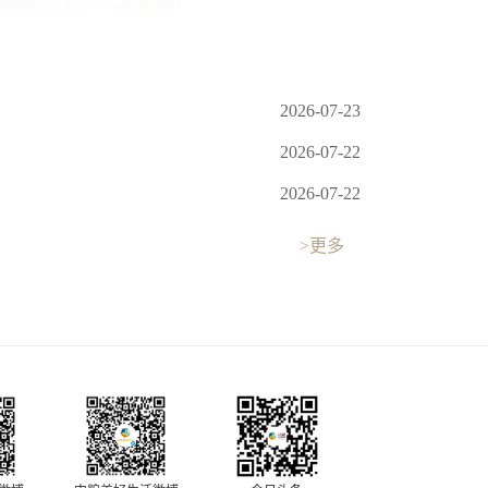
2026-07-23
2026-07-22
2026-07-22
>更多