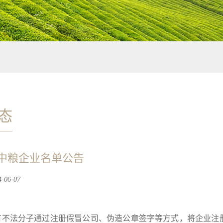
态
中粮企业名单公告
06-07
法分子通过注册假冒公司、伪造公章签字等方式，将企业注册