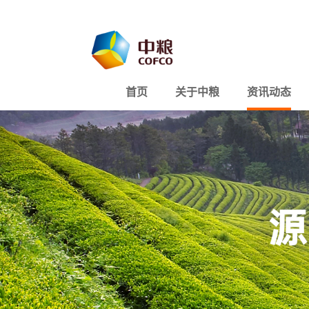
首页
关于中粮
资讯动态