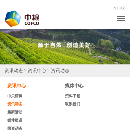
EN
|
中文
T
o
g
g
l
e
n
a
v
i
g
资讯动态
资讯中心
资讯动态
>
>
a
t
i
资讯中心
媒体中心
o
n
中央精神
资料下载
资讯动态
联系我们
最新活动
媒体报道
国资动态