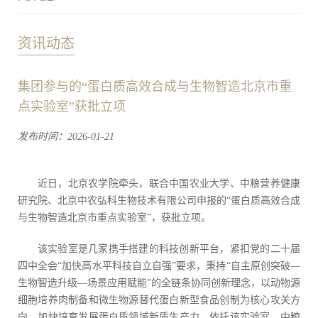
资讯动态
集团参与的“蛋白质高效合成与生物智造北京市重
点实验室”获批立项
发布时间：2026-01-21
近日，北京农学院牵头，联合中国农业大学、中粮营养健康
研究院、北京中农弘科生物技术有限公司申报的“蛋白质高效合成
与生物智造北京市重点实验室”，获批立项。
该实验室是几家携手搭建的科技创新平台，紧扣党的二十届
四中全会“加快高水平科技自立自强”要求，秉持“自主原创突破—
生物智造升级—场景应用赋能”的全链条协同创新理念，以动物源
细胞培养肉制备和微生物源替代蛋白新型食品创制为核心攻关方
向，加快培育发展蛋白质领域新质生产力。依托该实验室，中粮