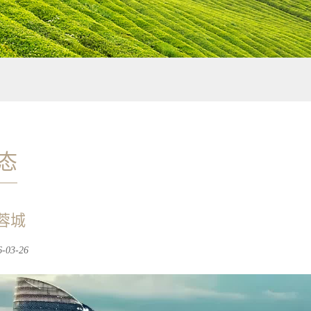
态
蓉城
03-26