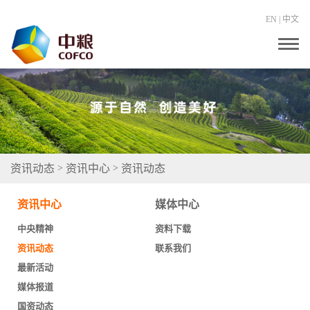
EN
|
中文
T
o
g
g
l
e
n
a
v
i
g
资讯动态
资讯中心
资讯动态
>
>
a
t
i
资讯中心
媒体中心
o
n
中央精神
资料下载
资讯动态
联系我们
最新活动
媒体报道
国资动态