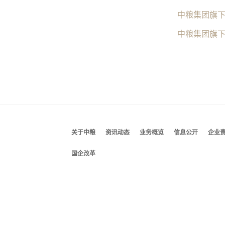
中粮集团旗
中粮集团旗
关于中粮
资讯动态
业务概览
信息公开
企业
国企改革