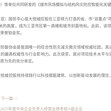
圳）等单位共同研发的《城市风场模拟与结构风灾防控智能化关
亚）国贸中心是大悦城控股在三亚倾力打造的省、市“双重点”
7米的高度，成为三亚市区第一高楼和城市封面地标。此前，该项目
高荣誉铂金奖。
害防御协会是我国唯一的综合性防灾减灾救灾领域权威社团。其
域的最高权威性与行业影响力。此次获奖，是对项目技术水平与
品质为先的充分肯定。
大悦城控股将持续践行以科技赋能建筑、以创新驱动发展的理念
下一篇>>
2025年度中央企业负责人经营业绩考核A级企业