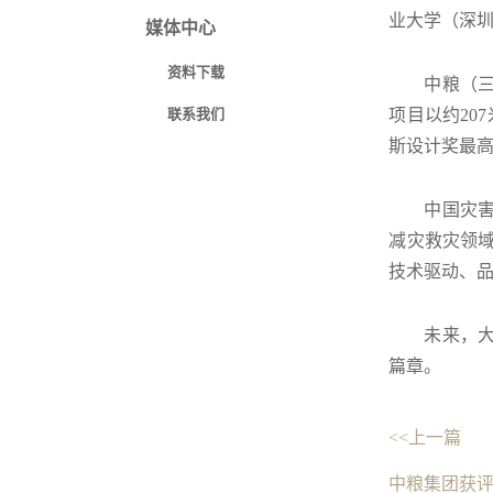
业大学（深
媒体中心
资料下载
中粮（三
联系我们
项目以约20
斯设计奖最
中国灾
减灾救灾领
技术驱动、
未来，
篇章。
<<上一篇
中粮集团获评