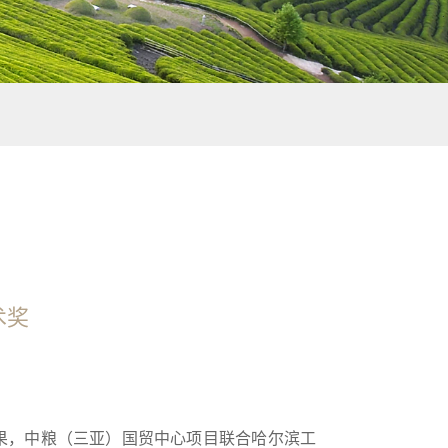
术奖
结果，中粮（三亚）国贸中心项目联合哈尔滨工