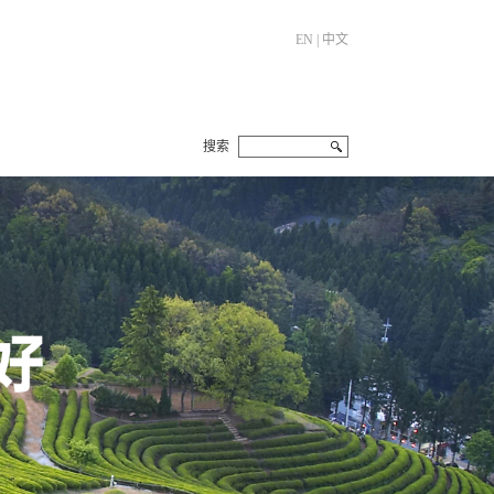
EN
|
中文
搜索