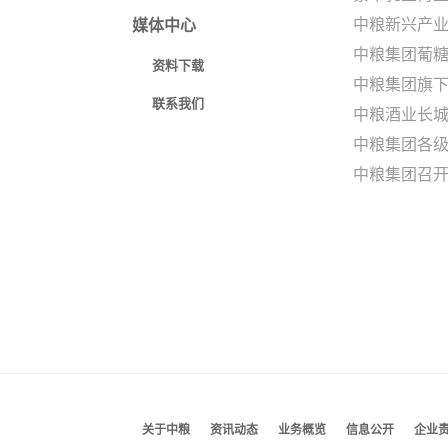
​中粮新兴产
媒体中心
中粮集团葡
资料下载
中粮集团旗
联系我们
中粮酒业长城
中粮集团各
关于中粮
资讯动态
业务概览
信息公开
企业