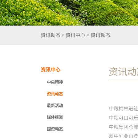
>
>
资讯动态
资讯中心
资讯动态
资讯动
资讯中心
中央精神
资讯动态
最新活动
中粮梅林进
媒体报道
中粮可口可乐
中粮集团总
国资动态
蒙牛乳业再登