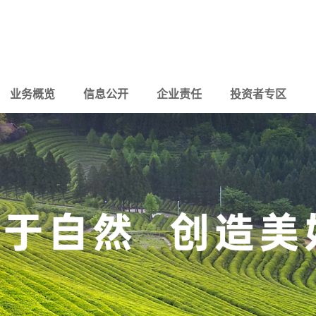
业务概览
信息公开
企业责任
投资者专区