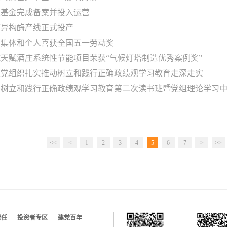
业基金完成备案并投入运营
糖异构酶产线正式投产
下集体和个人喜获全国五一劳动奖
天赋酒庄系统性节能项目荣获“气候灯塔制造优秀案例奖”
级党组织扎实推动树立和践行正确政绩观学习教育走深走实
<<
<
1
2
3
4
5
6
7
>
>>
责任
投资者专区
建党百年