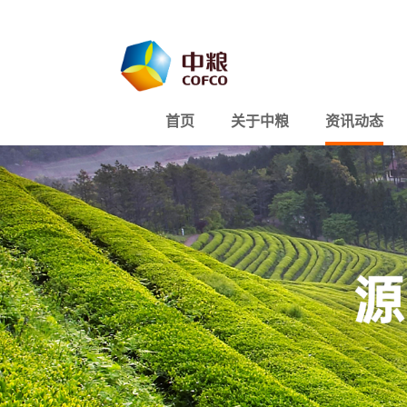
首页
关于中粮
资讯动态