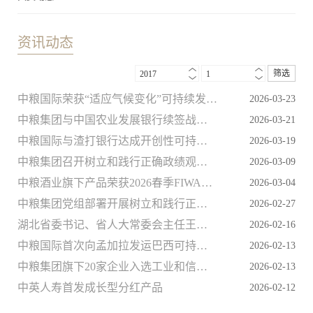
资讯动态
筛选
2017
1
中粮国际荣获“适应气候变化”可持续发展大奖
2026-03-23
中粮集团与中国农业发展银行续签战略合作框架协议
2026-03-21
中粮国际与渣打银行达成开创性可持续发展贷款
2026-03-19
中粮集团召开树立和践行正确政绩观学习教育第一次读书班暨党组理论学习中心组学习研讨会
2026-03-09
中粮酒业旗下产品荣获2026春季FIWA大奖赛多项荣誉
2026-03-04
中粮集团党组部署开展树立和践行正确政绩观学习教育工作
2026-02-27
湖北省委书记、省人大常委会主任王忠林视察武汉新春庙会中粮全品类产品展位
2026-02-16
中粮国际首次向孟加拉发运巴西可持续大豆
2026-02-13
中粮集团旗下20家企业入选工业和信息化部2025年绿色工厂、绿色工业园区名单
2026-02-13
中英人寿首发成长型分红产品
2026-02-12