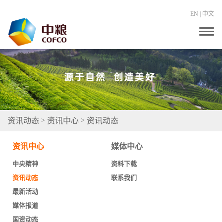
EN
|
中文
T
o
g
g
l
e
n
a
v
i
g
资讯动态
资讯中心
资讯动态
>
>
a
t
i
资讯中心
媒体中心
o
n
中央精神
资料下载
资讯动态
联系我们
最新活动
媒体报道
国资动态