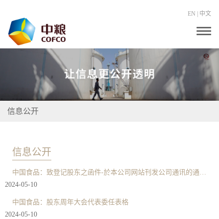
EN
|
中文
T
o
g
g
l
e
n
a
v
i
信息公开
g
a
t
i
o
信息公开
n
中国食品：致登记股东之函件-於本公司网站刊发公司通讯的通知及变更申请表格
2024-05-10
中国食品：股东周年大会代表委任表格
2024-05-10