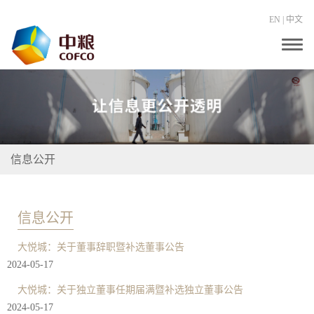
EN
|
中文
T
o
g
g
l
e
n
a
v
i
信息公开
g
a
t
i
o
信息公开
n
大悦城：关于董事辞职暨补选董事公告
2024-05-17
大悦城：关于独立董事任期届满暨补选独立董事公告
2024-05-17