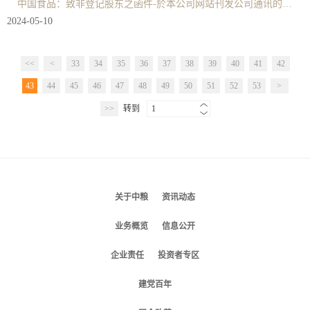
中国食品：致非登记股东之函件-於本公司网站刊发公司通讯的通知及申请表格
2024-05-10
<<
<
33
34
35
36
37
38
39
40
41
42
43
44
45
46
47
48
49
50
51
52
53
>
>>
转到
1
关于中粮
资讯动态
业务概览
信息公开
企业责任
投资者专区
建党百年